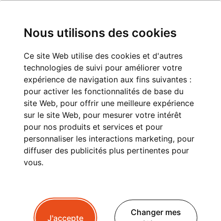
Nous utilisons des cookies
Ce site Web utilise des cookies et d'autres
technologies de suivi pour améliorer votre
TRANSFERT CHAMONIX
expérience de navigation aux fins suivantes :
pour activer les fonctionnalités de base du
LA FOULY : CONFORT ET
site Web
,
pour offrir une meilleure expérience
sur le site Web
,
pour mesurer votre intérêt
SÉRÉNITÉ POUR VOTRE
pour nos produits et services et pour
VOYAGE
personnaliser les interactions marketing
,
pour
diffuser des publicités plus pertinentes pour
vous
.
Vous préparez un séjour à
La Fouly
? Que ce soit
pour le
ski en hiver
, la
randonnée en été
ou une
Changer mes
escapade reposante en montagne
, le
transfert
J'accepte