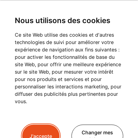
Nous utilisons des cookies
Transfert Lyon Station de Ski
Ce site Web utilise des cookies et d'autres
technologies de suivi pour améliorer votre
TRANSFERT LYON
expérience de navigation aux fins suivantes :
pour activer les fonctionnalités de base du
STATION DE SKI :
site Web
,
pour offrir une meilleure expérience
sur le site Web
,
pour mesurer votre intérêt
CONFORT, FIABILITÉ ET
pour nos produits et services et pour
SIMPLICITÉ
personnaliser les interactions marketing
,
pour
diffuser des publicités plus pertinentes pour
vous
.
Située au carrefour des grands axes alpins,
Lyon
est le point de départ idéal pour rejoindre les plus
Changer mes
belles
stations de ski de Haute-Savoie et de
J'accepte