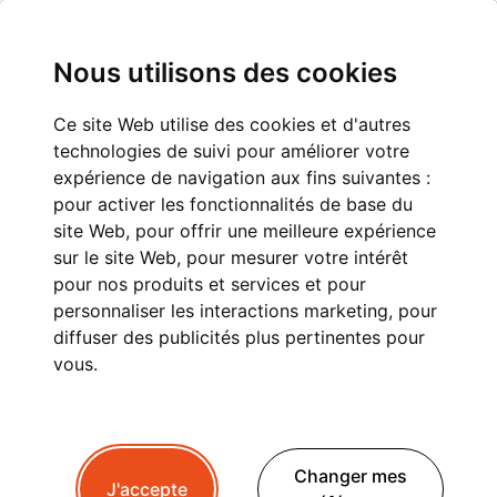
Nous utilisons des cookies
Ce site Web utilise des cookies et d'autres
technologies de suivi pour améliorer votre
TRANSFERT GENÈVE
expérience de navigation aux fins suivantes :
pour activer les fonctionnalités de base du
VERS FLAINE : CONFORT
site Web
,
pour offrir une meilleure expérience
sur le site Web
,
pour mesurer votre intérêt
ET SÉRÉNITÉ POUR
pour nos produits et services et pour
VOTRE VOYAGE
personnaliser les interactions marketing
,
pour
diffuser des publicités plus pertinentes pour
vous
.
Vous préparez un séjour à
Flaine
? Que ce soit
pour le
ski en hiver
, la
randonnée en été
ou une
Changer mes
escapade reposante en montagne
, le
transfert
J'accepte