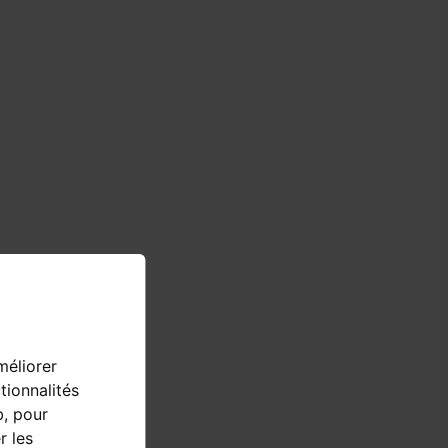
méliorer
tionnalités
b
,
pour
r les