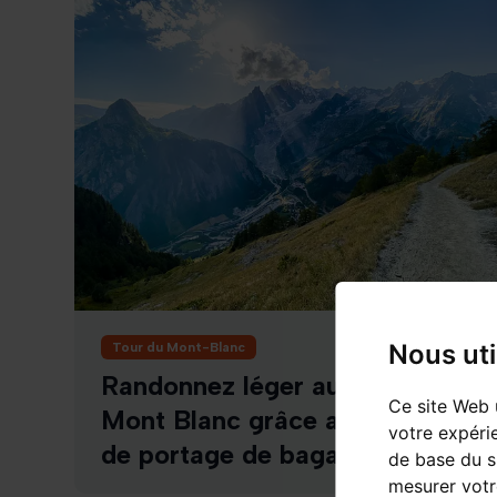
Nous uti
Tour du Mont-Blanc
Randonnez léger autour du
Ce site Web 
Mont Blanc grâce au service
votre expéri
de portage de bagages
de base du s
mesurer votr