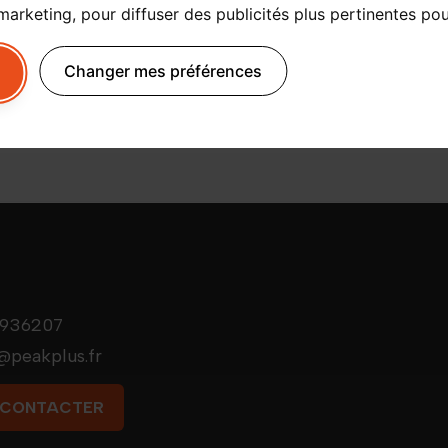
 marketing
,
pour diffuser des publicités plus pertinentes po
<
1
2
3
4
5
>
Changer mes préférences
rt", transfer_text: "Besoin de vous déplacer aux Contamines-Mo
t
936207
@peakplus.fr
 CONTACTER
 CONTACTER